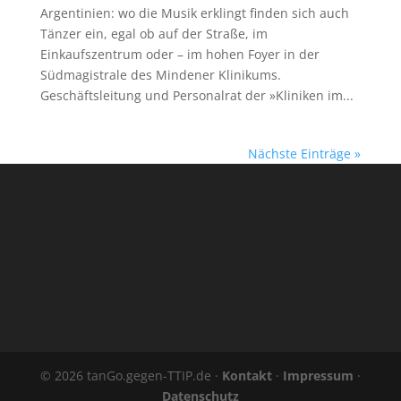
Argentinien: wo die Musik erklingt finden sich auch
Tänzer ein, egal ob auf der Straße, im
Einkaufszentrum oder – im hohen Foyer in der
Südmagistrale des Mindener Klinikums.
Geschäftsleitung und Personalrat der »Kliniken im...
Nächste Einträge »
© 2026 tanGo.gegen-TTIP.de ·
Kontakt
·
Impressum
·
Datenschutz